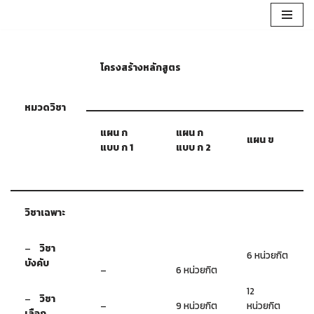
Skip
to
โครงสร้างหลักสูตร
content
หมวดวิชา
แผน ก
แผน ก
แผน ข
แบบ ก 1
แบบ ก 2
วิชาเฉพาะ
–
วิชา
6 หน่วยกิต
บังคับ
–
6 หน่วยกิต
12
–
วิชา
–
9 หน่วยกิต
หน่วยกิต
เลือก