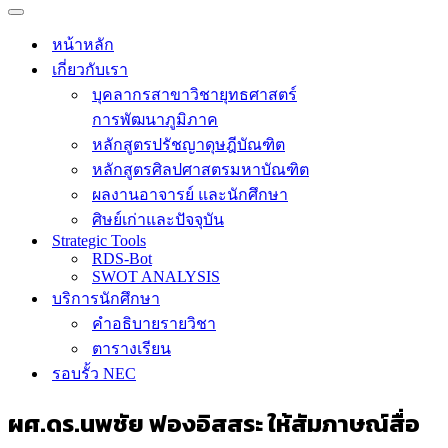
Navigation
Menu
Navigation
Menu
หน้าหลัก
เกี่ยวกับเรา
บุคลากรสาขาวิชายุทธศาสตร์
การพัฒนาภูมิภาค
หลักสูตรปรัชญาดุษฎีบัณฑิต
หลักสูตรศิลปศาสตรมหาบัณฑิต
ผลงานอาจารย์ และนักศึกษา
ศิษย์เก่าและปัจจุบัน
Strategic Tools
RDS-Bot
SWOT ANALYSIS
บริการนักศึกษา
คำอธิบายรายวิชา
ตารางเรียน
รอบรั้ว NEC
ผศ.ดร.นพชัย ฟองอิสสระ ให้สัมภาษณ์สื่อ